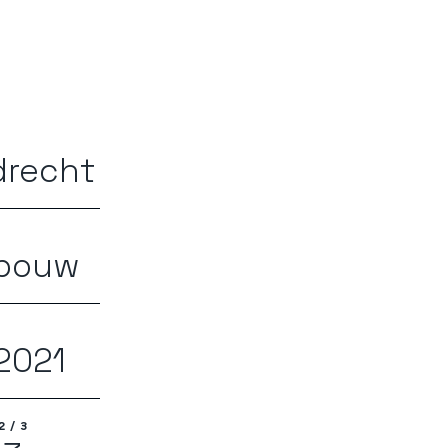
drecht
bouw
R
2021
2/3