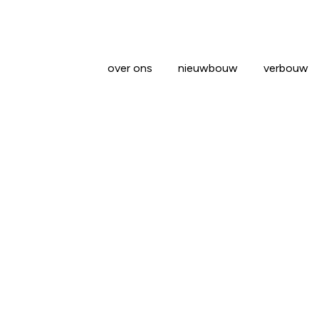
over ons
nieuwbouw
verbouw