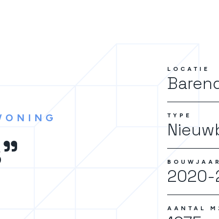
LOCATIE
Baren
WONING
TYPE
Nieuw
s"
BOUWJAA
2020-
AANTAL M