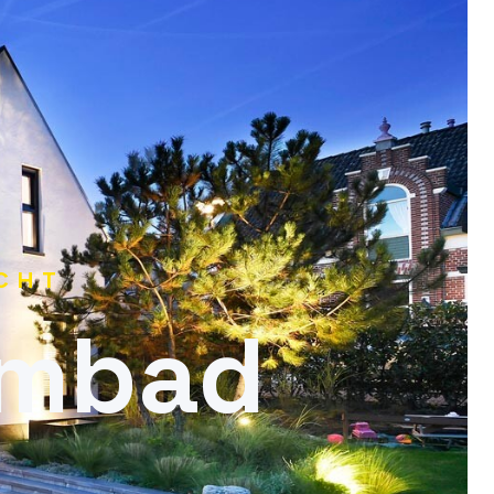
CHT
embad