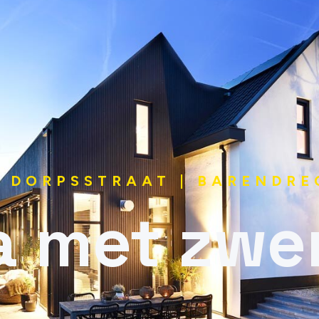
DORPSSTRAAT | BARENDRE
la met zw