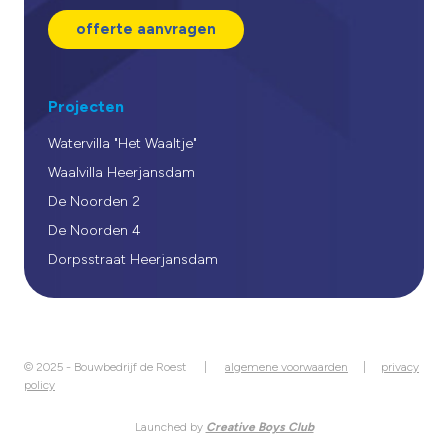
offerte aanvragen
Projecten
Watervilla "Het Waaltje"
Waalvilla Heerjansdam
De Noorden 2
De Noorden 4
Dorpsstraat Heerjansdam
© 2025 - Bouwbedrijf de Roest |
algemene voorwaarden
|
privacy
policy
Launched by
Creative Boys Club